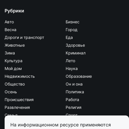
Рубрики
Авто
Бизнес
Весна
Город
Дороги и транспорт
Еда
Животные
Здоровье
Зима
Криминал
Культура
Лето
Мой дом
Наука
Недвижимость
Образование
Общество
Он и она
Осень
Политика
Происшествия
Работа
Развлечения
Религия
Семья
Спорт
Стиль и красота
Страна и мир
На информационном ресурсе применяются