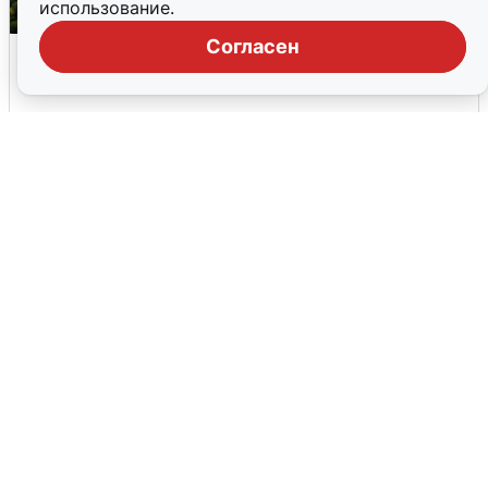
использование.
Согласен
Москвичи услышали грохот, похожий
на взрыв
7 августа
0