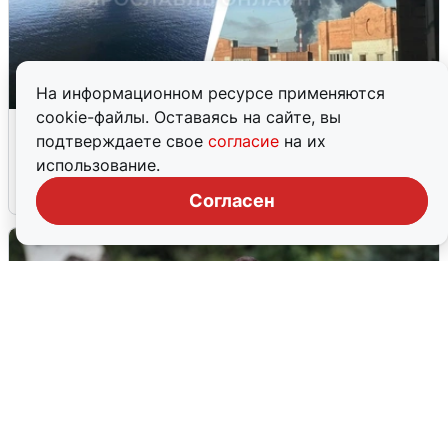
На информационном ресурсе применяются
cookie-файлы. Оставаясь на сайте, вы
Ночная атака БПЛА на Ярославль:
подтверждаете свое
согласие
на их
попадания и последствия
использование.
6 августа
0
Согласен