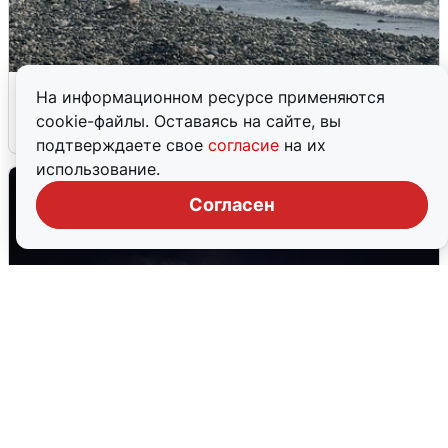
Сирены в Сочи: новая угроза БПЛА
На информационном ресурсе применяются
cookie-файлы. Оставаясь на сайте, вы
6 августа
0
подтверждаете свое
согласие
на их
использование.
Согласен